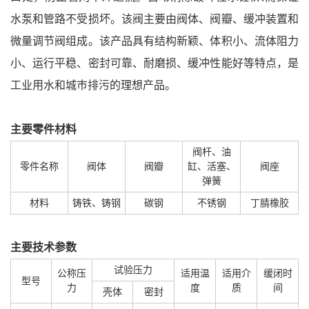
水泵和管路不受损坏。该阀主要由阀体、阀瓣、缓冲装置和
微量调节阀组成。该产品具有结构新颖、体积小、流体阻力
小、运行平稳、密封可靠、耐磨损、缓冲性能好等特点，是
工业用水和城巿排污的理想产品。
主要零件材料
阀杆、油
零件名称
阀体
阀瓣
缸、活塞、
阀座
弹簧
材料
铸铁、铸钢
碳钢
不锈钢
丁腈橡胶
主要技术参数
试验压力
公称压
适用温
适用介
缓闭时
型号
力
度
质
间
壳体
密封