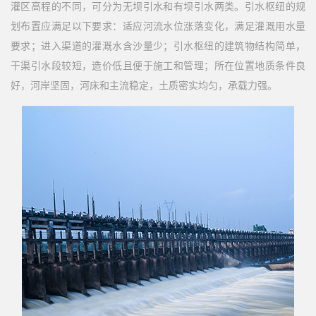
灌区高程的不同，可分为无坝引水和有坝引水两类。引水枢纽的规
划布置应满足以下要求：适应河流水位涨落变化，满足灌溉用水量
要求；进入渠道的灌溉水含沙量少；引水枢纽的建筑物结构简单，
干渠引水段较短，造价低且便于施工和管理；所在位置地质条件良
好，河岸坚固，河床和主流稳定，土质密实均匀，承载力强。